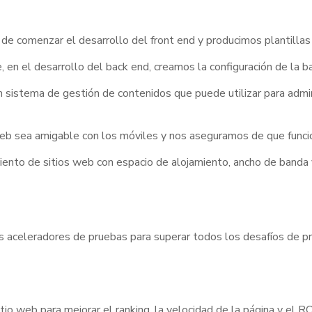
de comenzar el desarrollo del front end y producimos plantillas
 en el desarrollo del back end, creamos la configuración de la b
 sistema de gestión de contenidos que puede utilizar para admin
eb sea amigable con los móviles y nos aseguramos de que funcio
ento de sitios web con espacio de alojamiento, ancho de banda y
os aceleradores de pruebas para superar todos los desafíos de p
io web para mejorar el ranking, la velocidad de la página y el R