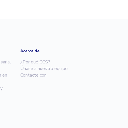
Acerca de
sarial
¿Por qué CCS?
Únase a nuestro equipo
n en
Contacte con
 y