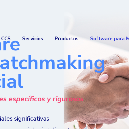
re
é CCS
Servicios
Productos
Software para 
atchmaking
ial
s específicos y rigurosos
les significativas