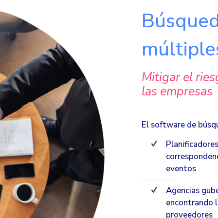
Búsqued
múltiple
Mitigar el rie
las empresas
El software de búsq
Planificadore
correspondenc
eventos
Agencias gube
encontrando l
proveedores