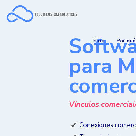
Softwa
Inicio
Por qu
para M
comerc
Vínculos comerciale
Conexiones comercia