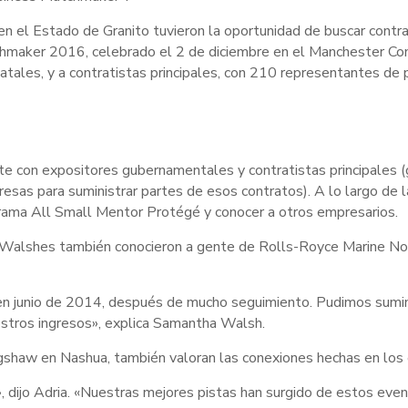
en el Estado de Granito tuvieron la oportunidad de buscar contr
hmaker 2016, celebrado el 2 de diciembre en el Manchester Com
atales, y a contratistas principales, con 210 representantes de
ente con expositores gubernamentales y contratistas principales
as para suministrar partes de esos contratos). A lo largo de la 
rama All Small Mentor Protégé y conocer a otros empresarios.
Walshes también conocieron a gente de Rolls-Royce Marine Nort
en junio de 2014, después de mucho seguimiento. Pudimos sumin
stros ingresos», explica Samantha Walsh.
gshaw en Nashua, también valoran las conexiones hechas en lo
», dijo Adria. «Nuestras mejores pistas han surgido de estos ev