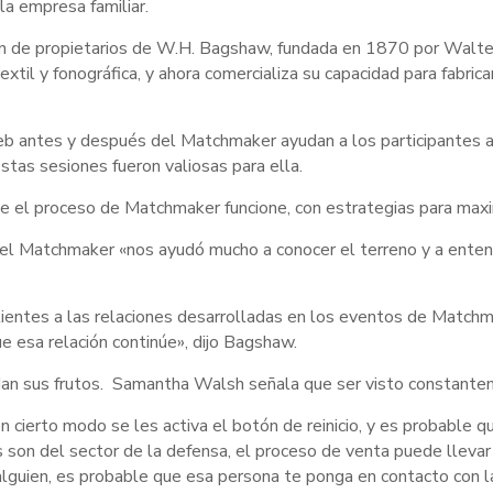
a empresa familiar.
ón de propietarios de W.H. Bagshaw, fundada en 1870 por Walt
extil y fonográfica, y ahora comercializa su capacidad para fabric
web antes y después del Matchmaker ayudan a los participantes a
tas sesiones fueron valiosas para ella.
e el proceso de Matchmaker funcione, con estrategias para maximi
, el Matchmaker «nos ayudó mucho a conocer el terreno y a ente
entes a las relaciones desarrolladas en los eventos de Matchm
e esa relación continúe», dijo Bagshaw.
os dan sus frutos. Samantha Walsh señala que ser visto constant
 cierto modo se les activa el botón de reinicio, y es probable q
 son del sector de la defensa, el proceso de venta puede llevar
n alguien, es probable que esa persona te ponga en contacto con 